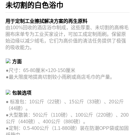
未切割的白色浴巾
用于定制工业擦拭解决方案的再生原料
由100%回收的酒店浴巾制成，这些厚重、未切割的高棉毛
圈布床单专为工业买家设计，可加工成定制雨刷。保留原
始边缘以减少绒毛，它们为高价值的清洁任务提供了极强
的吸收能力。
方面
●尺寸：65-80厘米×120-150厘米
●最大限度地提高切割较小雨刷或商店毛巾的产量。
包装选项
●
标准包：10公斤（22磅）、15公斤（33磅）、20公斤
（44磅）。
●
大型散装：50公斤（110磅）、100公斤（220磅）、200
公斤（440磅）、400公斤（880磅）。
●定制：0.5-400公斤（1.1-880磅）装在防潮OPP袋或加固
纸箱中。