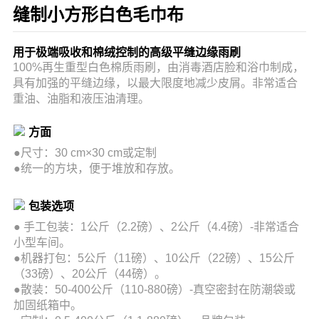
缝制小方形白色毛巾布
用于极端吸收和棉绒控制的高级平缝边缘雨刷
100%再生重型白色棉质雨刷，由消毒酒店脸和浴巾制成，
具有加强的平缝边缘，以最大限度地减少皮屑。非常适合
重油、油脂和液压油清理。
方面
●尺寸：30 cm×30 cm或定制
●统一的方块，便于堆放和存放。
包装选项
●
手工包装：1公斤（2.2磅）、2公斤（4.4磅）-非常适合
小型车间。
●
机器打包：5公斤（11磅）、10公斤（22磅）、15公斤
（33磅）、20公斤（44磅）。
●散装：50-400公斤（110-880磅）-真空密封在防潮袋或
加固纸箱中。