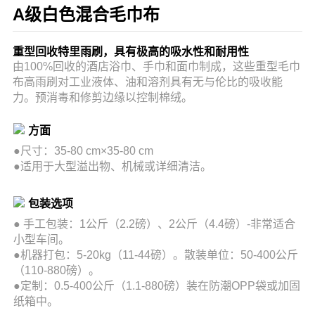
A级白色混合毛巾布
重型回收特里雨刷，具有极高的吸水性和耐用性
由100%回收的酒店浴巾、手巾和面巾制成，这些重型毛巾
布高雨刷对工业液体、油和溶剂具有无与伦比的吸收能
力。预消毒和修剪边缘以控制棉绒。
方面
●尺寸：35-80 cm×35-80 cm
●适用于大型溢出物、机械或详细清洁。
包装选项
●
手工包装：1公斤（2.2磅）、2公斤（4.4磅）-非常适合
小型车间。
●
机器打包：5-20kg（11-44磅）。散装单位：50-400公斤
（110-880磅）。
●定制：0.5-400公斤（1.1-880磅）装在防潮OPP袋或加固
纸箱中。