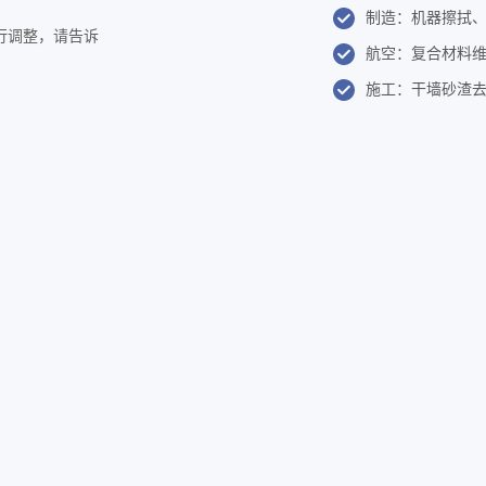
制造：机器擦拭
行调整，请告诉
航空：复合材料
施工：干墙砂渣