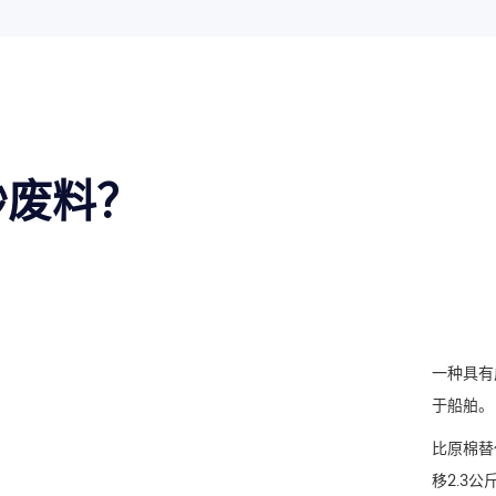
纱废料？
一种具有
于船舶。
比原棉替
移2.3