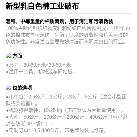
新型乳白色棉工业破布
温和、中等重量的棉质雨刷，用于清洁和污渍伪装
100%由新的针织织物废料和纺织厂残留物制成，这些乳白
色的棉抹布与棉混纺，平衡了适度的吸收性和遮盖污渍的
多功能性。非常适合需要微妙清洁而不明亮白色的行业。
方面
●
尺寸：30-60厘米×30-60厘米
●适用于工具、机械或车间地板。
包装选项
●
小单位：0.5公斤、1公斤、2公斤、5公斤（适合小型团
队或实验室）。
●机器打包散装：10-25 kg（工厂默认为大批量使用）。
●大件：50公斤、100公斤、200公斤、400公斤（真空密
封在防潮OPP袋中）。
●定制订单：0.5-400公斤，带品牌包装或纸箱。