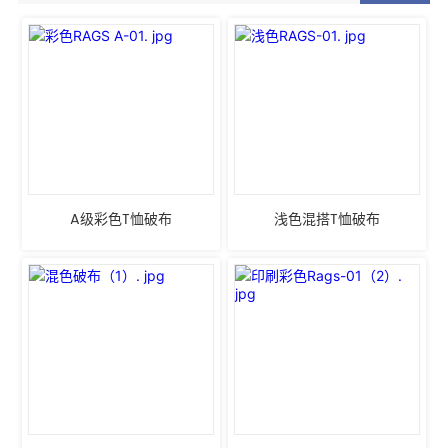
A级彩色T恤破布
浅色混搭T恤破布