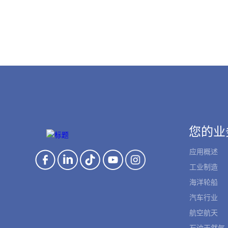
您的业
应用概述
工业制造
海洋轮船
汽车行业
航空航天