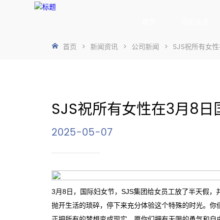
首页
您的业务
首页
>
新闻资讯
>
公司新闻
>
SJS祝所有女
SJS祝所有女性在3月8
2025-05-07