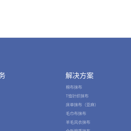
务
解决方案
棉布抹布
T恤针织抹布
床单抹布（亚麻）
毛巾布抹布
羊毛风衣抹布