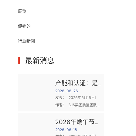
展览
促销的
行业新闻
▎
最新消息
产能和认证：是
什么造就了值得
2026-06-26
发表：  2026年6月18日|  
信赖的棉布供应
作者：  SJS集团质量团队 
商
采购时  棉布 对于工业清
洁，有两个问题最重要：  你
2026年端午节：
能送足够的吗？ 和 你能证明
家庭、团队合作
2026-06-18
你的质量吗？ 供应商的生产