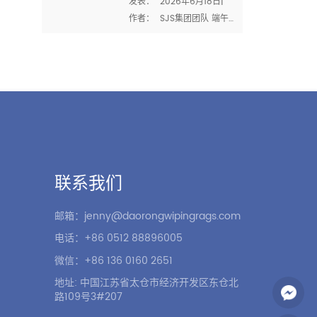
发表：  2026年6月18日|  
和优质工艺的时
能力和认证比任何销售宣传
作者：  SJS集团团队 端午
刻
都能告诉你更多。它们揭示
节或端午节是中国四大传统
了工厂是否能处理你的数
节日之一 .今年，它落在  
量、保持一致性和符合国际
2026年6月19日  -由于
合规标准。 在SJS集团，我
2025年农历的额外闰月，比
们相信透明度。以下是对我
去年晚了近三周 . 但是无论
们的能力和认证的清晰了解
它什么时候到来，节日的精
——以及为什么它们对买家
神都是一样的：一个尊重传
很重要  抹布 和 工业破布 . 
统、与家人一起庆祝、反思
产能：每月3500吨 我们的 
将我们联系在一起的价值观
联系我们
5.3万㎡厂房  在太仓，我们
的时刻。 在SJS集团，我们
拥有150多台设备和300多名
看到端午节和我们每天的工
邮箱：jenny@daorongwipingrags.com
员工的专...
作方式非常相似。无论是龙
电话：+86 0512 88896005
舟船员的团队合作，包一个
完美粽子的耐心，还是我们
微信：+86 136 0160 2651
对每一批 棉布  -同样的原则
地址: 中国江苏省太仓市经济开发区东仓北
适用：  精确、协作和对工艺
路109号3#207
的尊重 . 节日的...