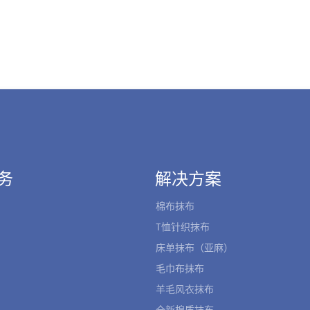
务
解决方案
棉布抹布
T恤针织抹布
床单抹布（亚麻）
毛巾布抹布
羊毛风衣抹布