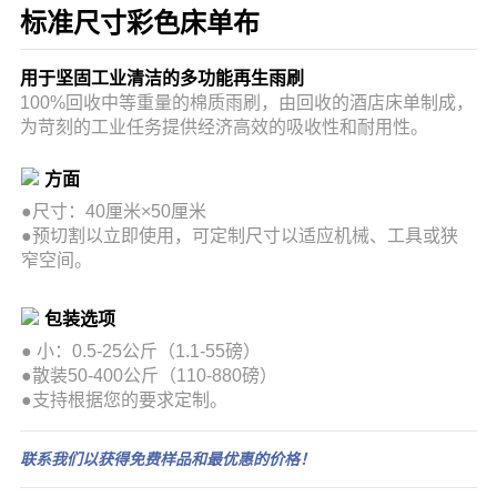
标准尺寸彩色床单布
用于坚固工业清洁的多功能再生雨刷
100%回收中等重量的棉质雨刷，由回收的酒店床单制成，
为苛刻的工业任务提供经济高效的吸收性和耐用性。
方面
●尺寸：40厘米×50厘米
●预切割以立即使用，可定制尺寸以适应机械、工具或狭
窄空间。
包装选项
●
小：0.5-25公斤（1.1-55磅）
●
散装50-400公斤（110-880磅）
●
支持根据您的要求定制。
联系我们以获得免费样品和最优惠的价格！