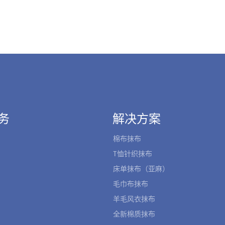
务
解决方案
棉布抹布
T恤针织抹布
床单抹布（亚麻）
毛巾布抹布
羊毛风衣抹布
全新棉质抹布