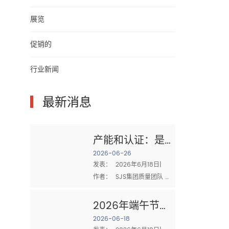
展览
促销的
行业新闻
▎
最新消息
产能和认证：是
什么造就了值得
2026-06-26
发表：  2026年6月18日|  
信赖的棉布供应
作者：  SJS集团质量团队 
商
采购时  棉布 对于工业清
洁，有两个问题最重要：  你
2026年端午节：
能送足够的吗？ 和 你能证明
家庭、团队合作
2026-06-18
你的质量吗？ 供应商的生产