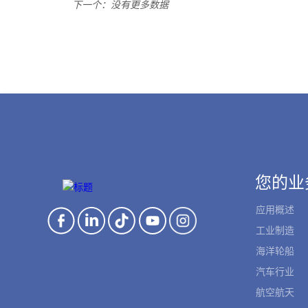
下一个：
没有更多数据
您的业
应用概述
工业制造
海洋轮船
汽车行业
航空航天