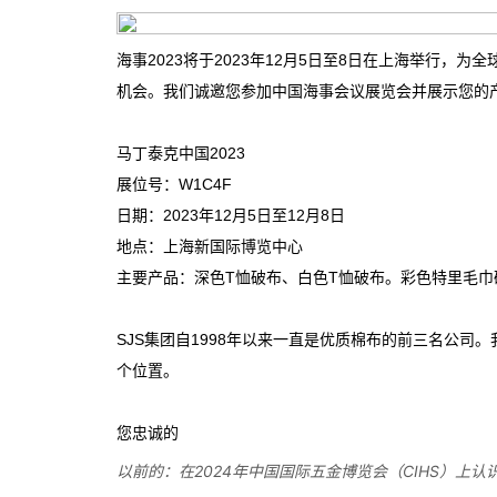
以前的：
在2024年中国国际五金博览会（CIHS）上认