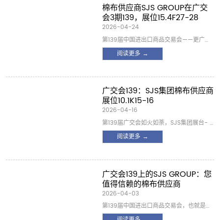
国际买家的浓厚兴趣。 第139届中国进出口
棉布供应商SJS GROUP在广交
商品交易会（广交会）圆满落幕。本届广
会3期139，展位15.4F27-28
交会总展览面积155万平方米，展位
2026-04-24
75,700个，汇聚了来自世界各地的32,000
第139届中国进出口商品交易会——更广为
多家参展商。作为全球规模最大、最具影
人知的广交会——即将进入备受期待的第三
阅读更多 →
响力的综合性交易会之一，广交会再次展
阶段，时间为2025年5月1日至5月5日。
示了其作为国际贸易晴雨表的关键作用。
SJS集团（太仓道荣针织有限公司）很自豪
它不仅是了解中国经济活力的重...
地宣布我们的参与。我们热忱邀请全球采
购商、采购经理和行业专业人士来广州海
广交会139：SJS集团棉布供应商
珠区阅江中路382号C馆15.4F27-28展位
展位10.1K15-16
参观。 作为自1998年以来领先的工业抹布
2026-04-16
供应商，我们将展示我们的全系列产品 棉
第139届广交会如火如荼，SJS集团展台- B
布 , 擦拭抹布，清洁抹布，现在-超细纤维
厅10.1K15-16 -一直吸引着源源不断的国际
阅读更多 →
毛巾-专为汽车清洁设计的手套。无论您是
游客。从4月15日上午开始，我们的团队欢
为车间、洗车连锁店、工厂还是海上作业
迎来自 欧洲、中东、非洲、大洋洲和美洲
采购，这都是您与我们团队...
，和其他市场。他们来看我们的 棉布 近距
离感受面料，并讨论我们的抹布如何融入
广交会139上的SJS GROUP：您
他们的工业、汽车或车间供应链。 没有华
值得信赖的棉布供应商
丽的演示。没有舞台表演。只有真实的产
2026-04-03
品、诚实的对话和预先包装好的1公斤样品
第139届中国进出口商品交易会，也就是众
袋，准备带走。 一个吸引触摸的展位 我们
所周知的广交会，就在眼前。从2026年4
阅读更多 →