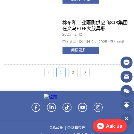
的产品展示简单但有效。开放式货架上放
月15日至19日，全球买家和行业专业人士
着不同等级和材料的清洁抹布： T恤破布 ,
将齐聚广州国际会展中心，发现最新产品
特里毛...
并建立持久的合作伙伴关系。SJS
GROUP（太仓道荣针织有限公司）很自豪
棉布和工业雨刷供应商SJS集团
地宣布我们参加这一首屈一指的活动。作
在义乌FTFF大放异彩
为领先的供应商 棉布 自1998年以来，我
2025-12-12
们热忱欢迎您光临B馆10.1K15-16展位，亲
中国义乌-12月1日 2 ，2025-作为总理 工
眼看看我们的棉抹布为何在全球范围内受
业抹布供应商 ，SJS集团成功结束了对12
阅读更多 →
到信赖。 在哪里可以找到我们 日期：
月6日至8日举行的2025年义乌外贸工厂展
2026年4月15-19日 地点： 中国广州市海
览会（FTFF）的参与。我们自豪地展示了
珠区阅江中路3...
我们的核心系列可持续、高性能 棉布 并向
国际观众提供专业的工业雨刷，展示了我
1
2
们强大的生产能力和对质量的承诺。 在我
们的展台上，我们展示了将回收纺织品转
化为可靠的车间必需品的旅程。一个关键
的焦点是我们专有的三重金属检测系统，
它确保离开我们工厂的每一个棉质雨刷和
工业雨刷都没有金属和硬非金属污染物，
为昂贵的机械提供无与伦比的...
Ask us
隐私政策
条款和条件