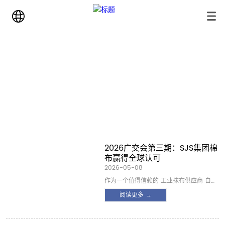
新闻资讯
首页
>
新闻资讯
>
展览
2026广交会第三期：SJS集团棉
布赢得全球认可
2026-05-08
作为一个值得信赖的 工业抹布供应商 自
1998年以来，SJS集团（太仓道荣针织有
阅读更多 →
限公司）自豪地宣布我们参加第139届广交
会第三阶段的圆满结束。我们的溢价 棉布
和 抹布 在五个充满活力的日子里，吸引了