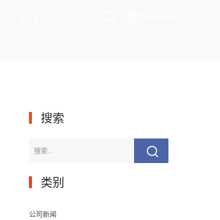
Language
联系我们
▎
搜索
▎
类别
公司新闻