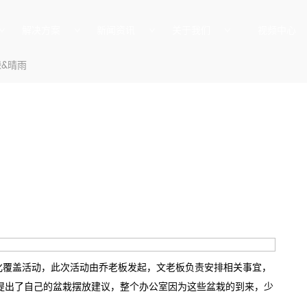
解决方案
新闻资讯
关于我们
视频中心
&晴雨