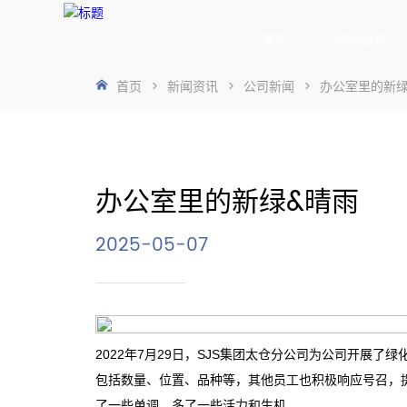
首页
您的业务
首页
>
新闻资讯
>
公司新闻
>
办公室里的新绿
办公室里的新绿&晴雨
2025-05-07