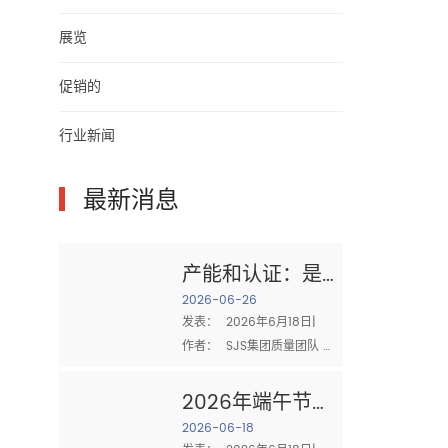
展览
促销的
行业新闻
▎
最新消息
产能和认证：是
什么造就了值得
2026-06-26
发表：  2026年6月18日|  
信赖的棉布供应
作者：  SJS集团质量团队 
商
采购时  棉布 对于工业清
洁，有两个问题最重要：  你
2026年端午节：
能送足够的吗？ 和 你能证明
家庭、团队合作
2026-06-18
你的质量吗？ 供应商的生产