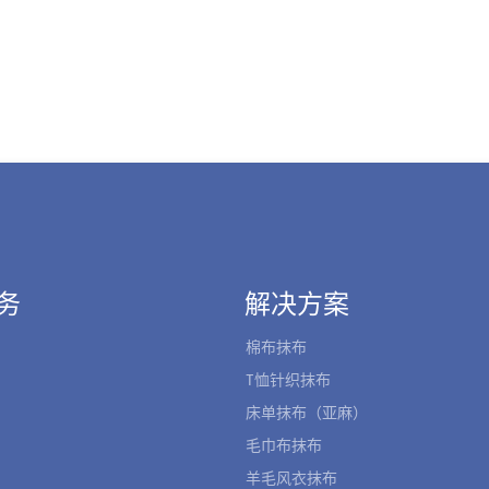
务
解决方案
棉布抹布
T恤针织抹布
床单抹布（亚麻）
毛巾布抹布
羊毛风衣抹布