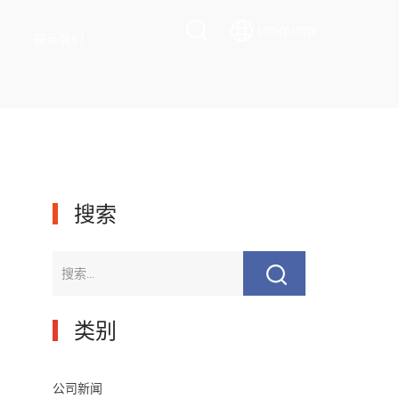
Language
联系我们
▎
搜索
▎
类别
公司新闻