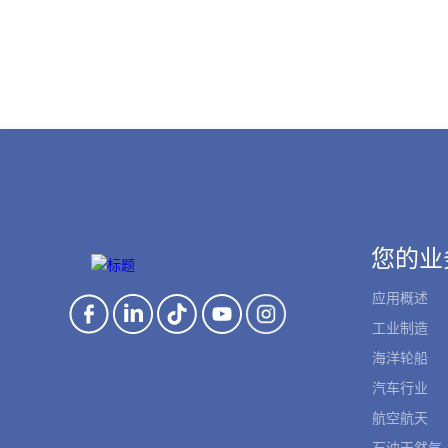
您的业
应用概述
工业制造
海洋轮船
汽车行业
航空航天